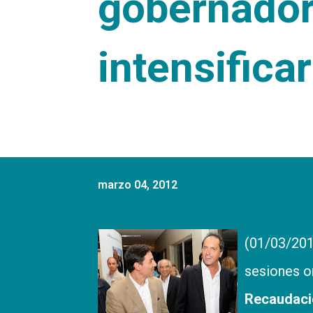
gobernador
intensifica
marzo 04, 2012
(01/03/201
sesiones or
Recaudació