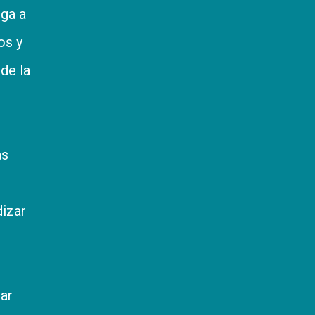
iga a
os y
de la
as
dizar
ar