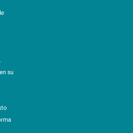
de
.
en su
sto
forma