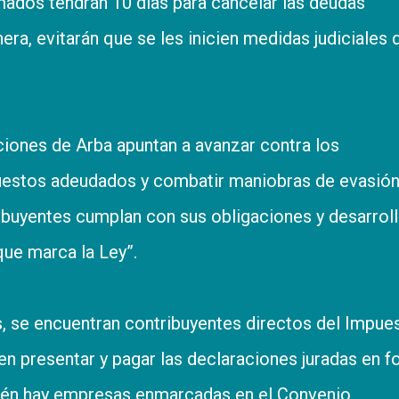
mados tendrán 10 días para cancelar las deudas
ra, evitarán que se les inicien medidas judiciales 
ciones de Arba apuntan a avanzar contra los
uestos adeudados y combatir maniobras de evasión
ibuyentes cumplan con sus obligaciones y desarroll
ue marca la Ley”.
, se encuentran contribuyentes directos del Impue
n presentar y pagar las declaraciones juradas en 
bién hay empresas enmarcadas en el Convenio