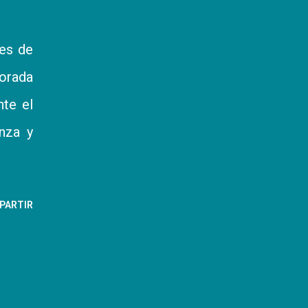
res de
porada
nte el
anza y
PARTIR