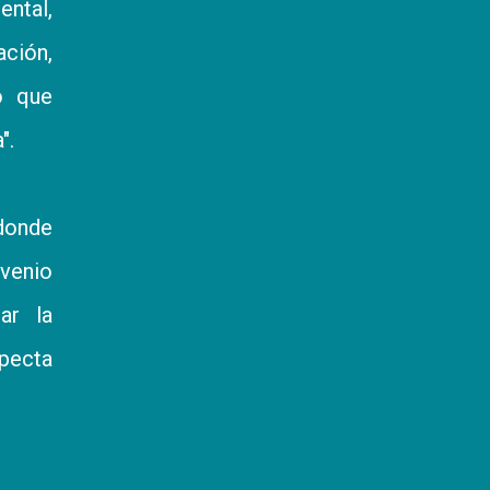
ental,
ación,
ó que
".
donde
venio
ar la
specta