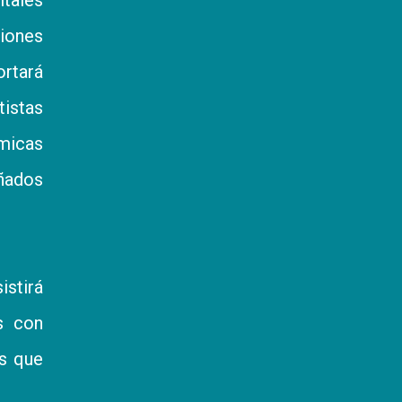
ciones
rtará
tistas
micas
añados
stirá
s con
os que