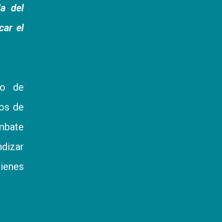
a del
car el
io de
tos de
ombate
ndizar
ienes