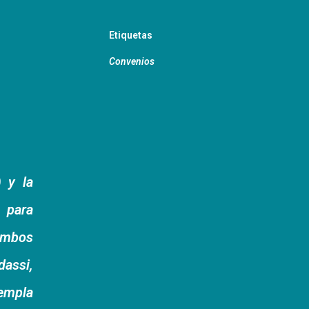
Etiquetas
Convenios
 y la
 para
ambos
dassi,
templa