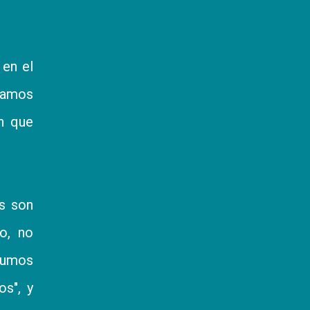
 en el
stamos
ón que
s son
o, no
umos
s", y