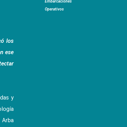
Embarcaciones
Operativos
có los
en ese
tectar
adas y
ología
e Arba