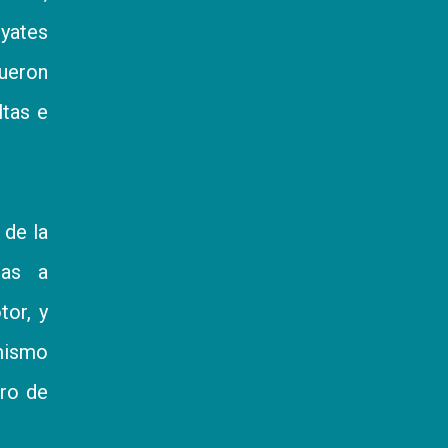
 yates
ueron
ltas e
 de la
das a
tor, y
 mismo
tro de