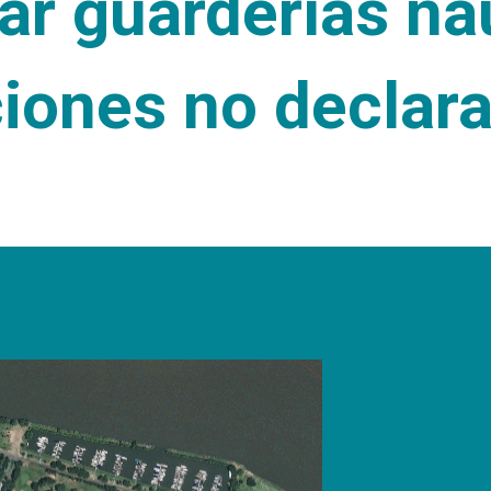
ar guarderías ná
iones no declar