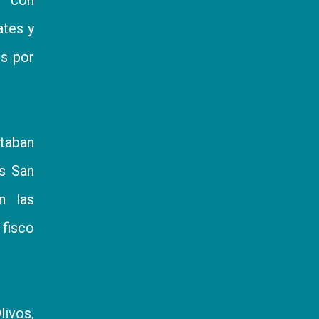
ates y
os por
taban
os San
n las
 fisco
livos,