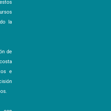
estos
cursos
do la
ón de
 costa
atos e
cisión
dos.
s con