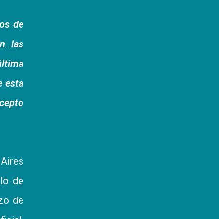
ios de
n las
ltima
e esta
ncepto
 Aires
ulo de
azo de