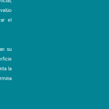
icial,
avalúo
ar el
zan su
ficie
nta la
ermina