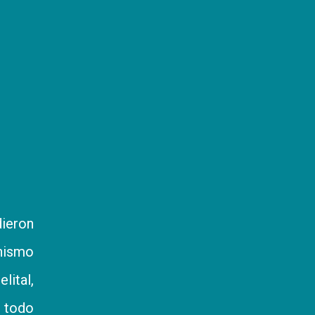
dieron
anismo
ital,
n todo