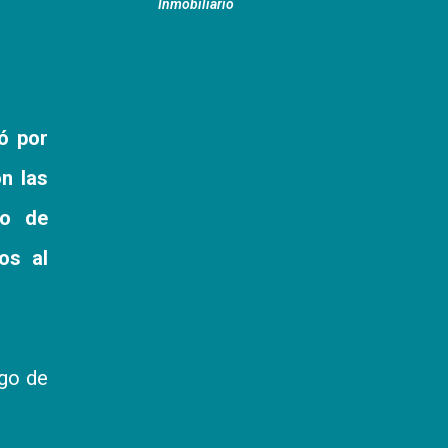
Inmobiliario
ó por
on las
po de
os al
ego de