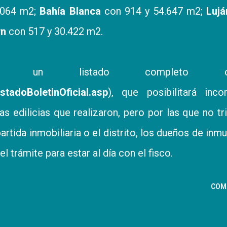
.064 m2;
Bahía Blanca
con 914 y 54.647 m2;
Lujá
wn
con 517 y 30.422 m2.
o un listado completo onl
stadoBoletinOficial.asp
), que posibilitará inco
 edilicias que realizaron, pero por las que no tr
artida inmobiliaria o el distrito, los dueños de inm
l trámite para estar al día con el fisco.
COM