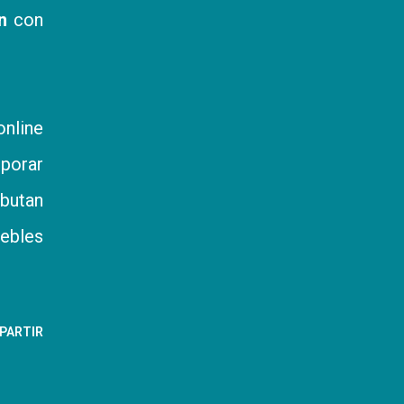
n
con
ine
rporar
ibutan
uebles
PARTIR