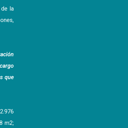
 de la
ones,
ración
cargo
os que
2.976
08 m2;