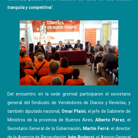
tranquila y competitiva
".
Del encuentro en la sede gremial participaron el secretario
general del Sindicato de Vendedores de Diarios y Revistas, y
también diputado nacional,
Omar Plaini
; el jefe de Gabinete de
Ministros de la provincia de Buenos Aires,
Alberto Pérez
; el
Secretario General de la Gobernación,
Martín Ferré
; el director
de la Agencia de Recaudación,
Iván Budassi
; el Asesor General