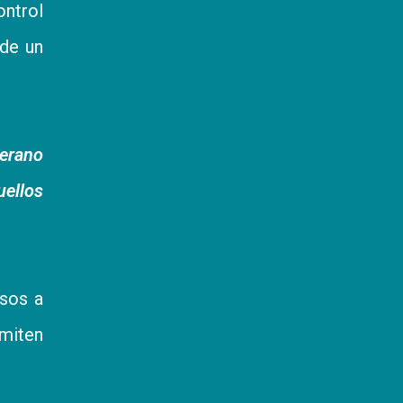
ntrol
 de un
verano
ellos
esos a
rmiten