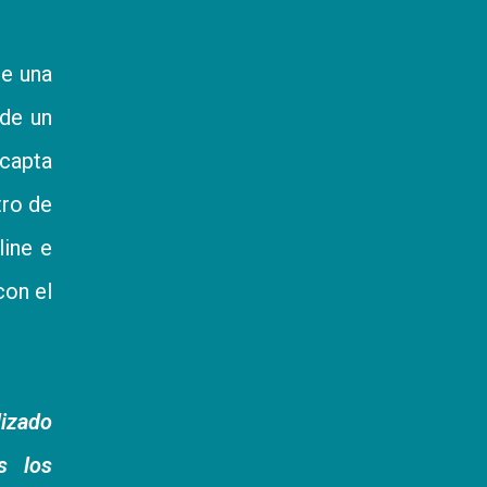
de una
 de un
 capta
tro de
line e
con el
lizado
s los