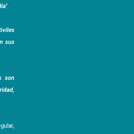
día
".
óviles
on sus
s son
ridad,
gular,