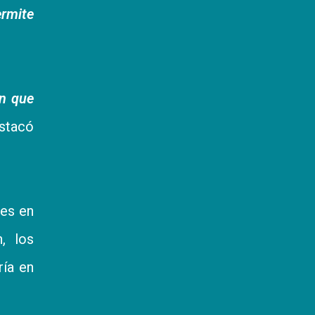
ermite
ón que
estacó
les en
, los
ría en