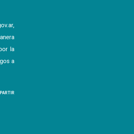
ov.ar,
manera
por la
agos a
PARTIR