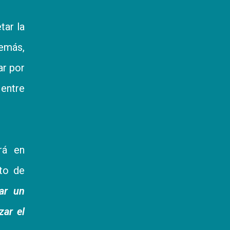
tar la
demás,
ar por
 entre
rá en
sto de
ar un
zar el