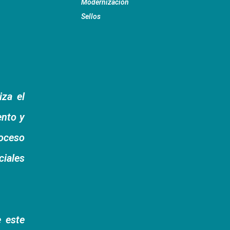
Modernización
Sellos
za el
ento y
roceso
ciales
 este