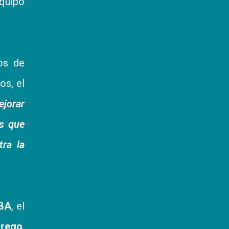
quipo
os de
os, el
ejorar
os que
tra la
BA
, el
rrego
,