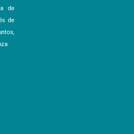
ia de
vés de
ntos,
nza.