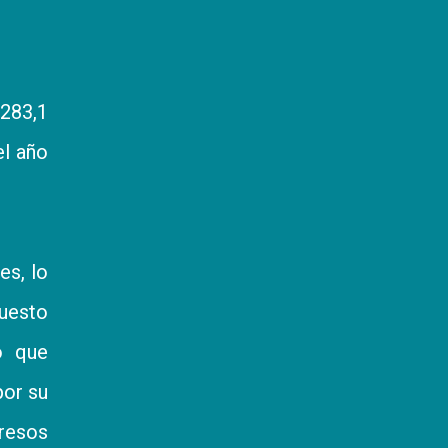
283,1
el año
es, lo
puesto
o que
por su
gresos