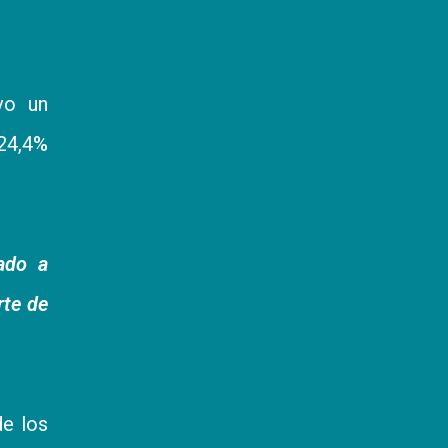
vo un
24,4%
ado a
rte de
de los