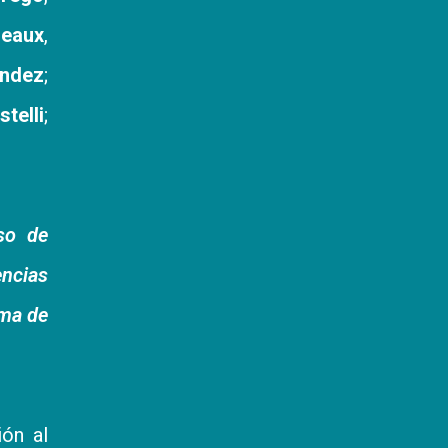
reaux
,
ndez
;
telli
;
so de
encias
rma de
ión al