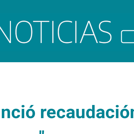
Ir al contenido principal
unció recaudació