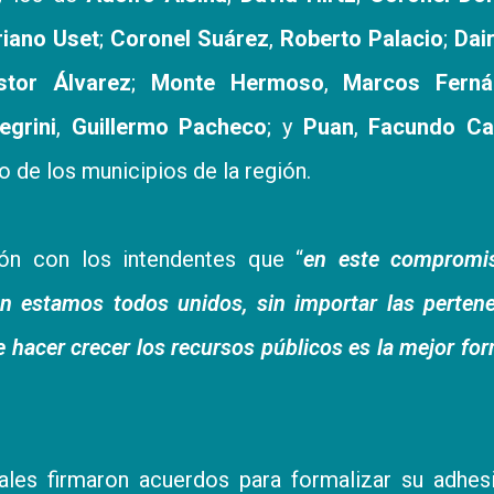
iano Uset
;
Coronel Suárez
,
Roberto Palacio
;
Dai
stor Álvarez
;
Monte Hermoso
,
Marcos Ferná
egrini
,
Guillermo Pacheco
; y
Puan
,
Facundo Cas
 de los municipios de la región.
ón con los intendentes que “
en este compromi
ón estamos todos unidos, sin importar las perten
e hacer crecer los recursos públicos es la mejor fo
ales firmaron acuerdos para formalizar su adhes