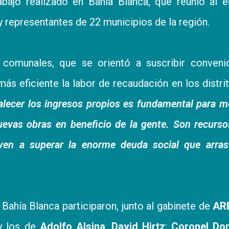
ajo realizado en Bahía Blanca, que reunió al e
 representantes de 22 municipios de la región.
s comunales, que se orientó a suscribir conveni
ás eficiente la labor de recaudación en los distrit
alecer los ingresos propios es fundamental para m
nuevas obras en beneficio de la gente. Son recurs
yen a superar la enorme deuda social que arras
 Bahía Blanca participaron, junto al gabinete de
AR
 y los de
Adolfo Alsina
,
David Hirtz
;
Coronel Do