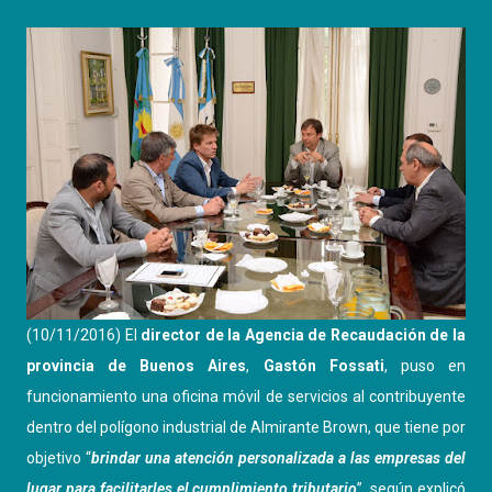
(10/11/2016) El
director de la Agencia de Recaudación de la
provincia de Buenos Aires
,
Gastón Fossati
, puso en
funcionamiento una oficina móvil de servicios al contribuyente
dentro del polígono industrial de Almirante Brown, que tiene por
objetivo “
brindar una atención personalizada a las empresas del
lugar para facilitarles el cumplimiento tributario
”, según explicó