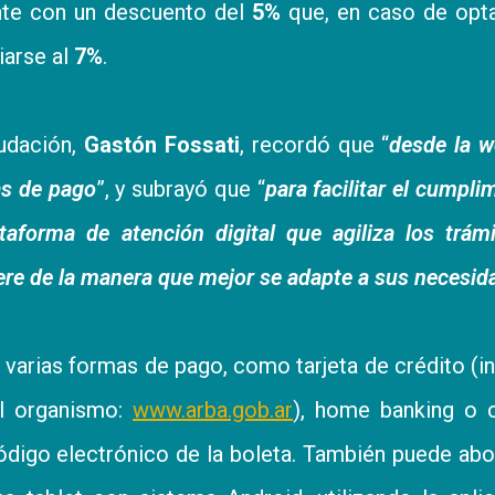
nte con un descuento del
5%
que, en caso de opta
iarse al
7%
.
audación,
Gastón Fossati
, recordó que “
desde la 
as de pago
”, y subrayó que “
para facilitar el cumpli
taforma de atención digital que agiliza los trám
ere de la manera que mejor se adapte a sus necesid
varias formas de pago, como tarjeta de crédito (i
el organismo:
www.arba.gob.ar
), home banking o c
ódigo electrónico de la boleta. También puede ab