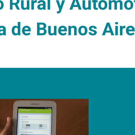
o Rural y Automo
ia de Buenos Air