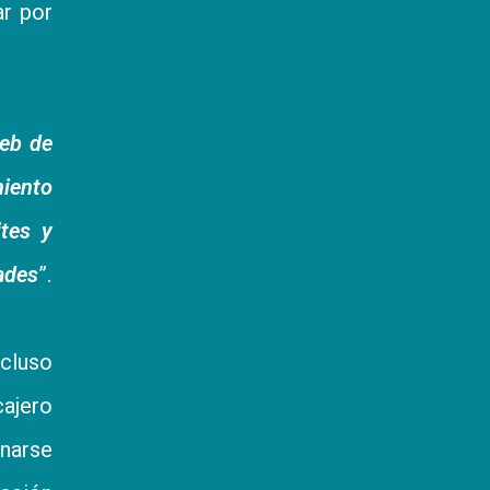
r por
web de
miento
ites y
ades
”.
ncluso
ajero
onarse