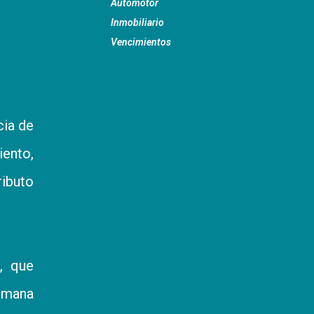
Automotor
Inmobiliario
Vencimientos
cia de
ento,
ributo
l, que
semana