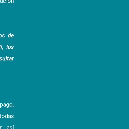
cación
os de
í, los
sultar
 pago,
 todas
, así