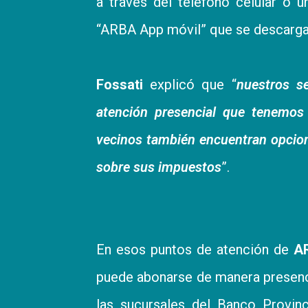
a través del teléfono celular o u
“ARBA App móvil” que se descarga 
Fossati
explicó que “
nuestros s
atención presencial que tenemos d
vecinos también encuentran opcione
sobre sus impuestos
”.
En esos puntos de atención de
A
puede abonarse de manera presencia
las sucursales del Banco Provin