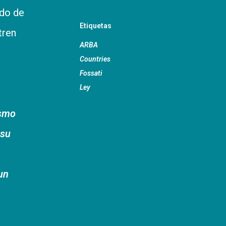
odo de
Etiquetas
tren
ARBA
Countries
Fossati
Ley
ismo
 su
 un