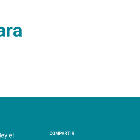
ara
COMPARTIR
ey el