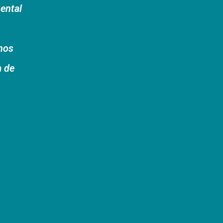
ental
unos
a de