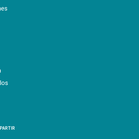
nes
a
los
PARTIR