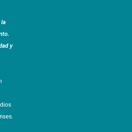
 la
nto.
idad y
n
edios
enses.