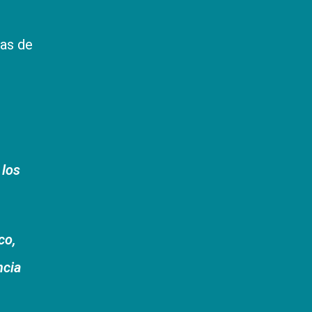
nas de
 los
co,
ncia