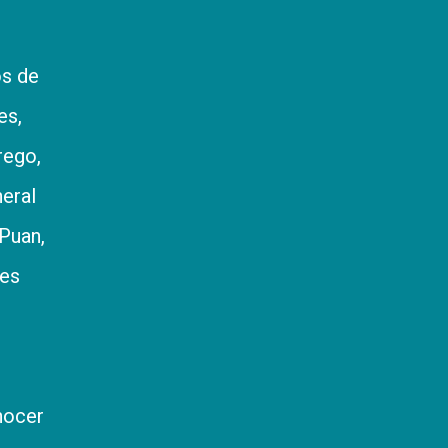
os de
es,
rego,
eral
Puan,
res
nocer