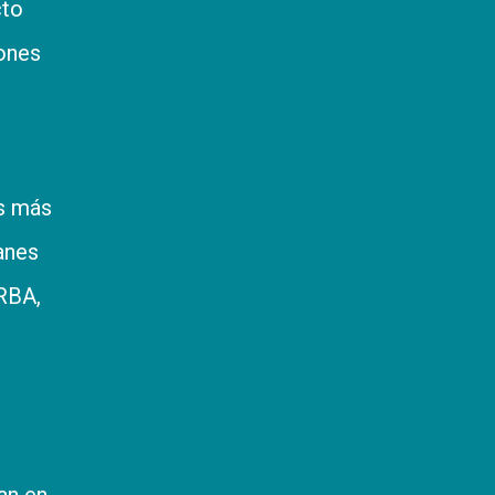
cto
iones
es más
anes
ARBA,
an en