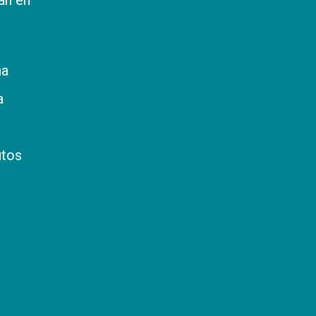
na
a
utos