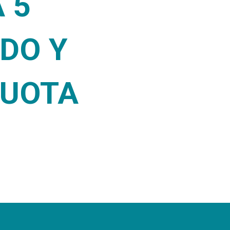
 5
ADO Y
CUOTA