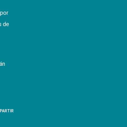
 por
s de
rán
PARTIR