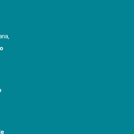
ana,
to
o
de