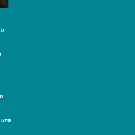
co
o
ro
e una