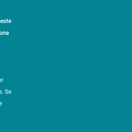
 este
 una
y
or
s. Se
e