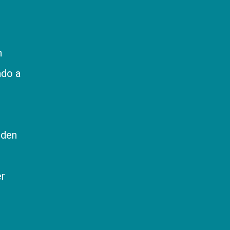
n
ado a
eden
er