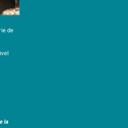
rie de
ivel
e la