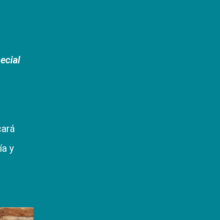
ecial
cará
ía y