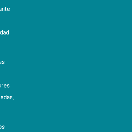
ante
idad
es
ores
zadas,
os