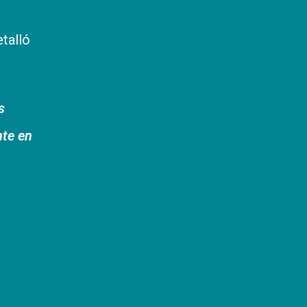
etalló
s
nte en