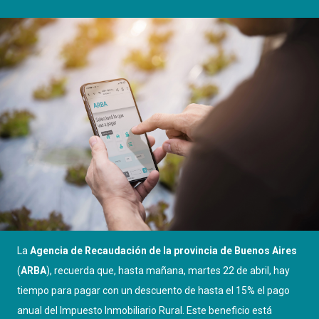
La
Agencia de Recaudación de la provincia de Buenos Aires
(
ARBA
), recuerda que, hasta mañana, martes 22 de abril, hay
tiempo para pagar con un descuento de hasta el 15% el pago
anual del Impuesto Inmobiliario Rural. Este beneficio está