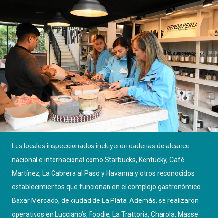
Los locales inspeccionados incluyeron cadenas de alcance
nacional e internacional como Starbucks, Kentucky, Café
Martínez, La Cabrera al Paso y Havanna y otros reconocidos
establecimientos que funcionan en el complejo gastronómico
Baxar Mercado, de ciudad de La Plata. Además, se realizaron
operativos en Lucciano’s, Foodie, La Trattoria, Charola, Masse