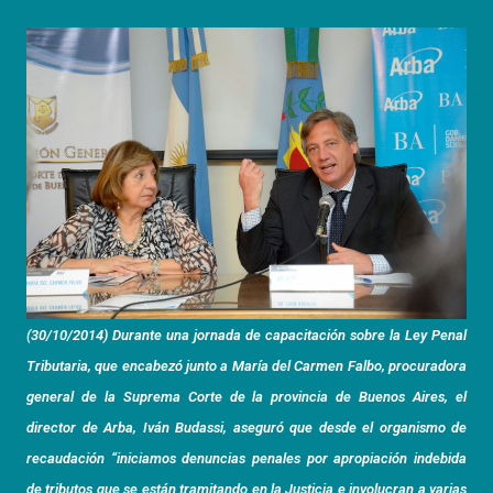
(30/10/2014) Durante una jornada de capacitación sobre la Ley Penal
Tributaria, que encabezó junto a María del Carmen Falbo, procuradora
general de la Suprema Corte de la provincia de Buenos Aires, el
director de Arba, Iván Budassi, aseguró que desde el organismo de
recaudación “iniciamos denuncias penales por apropiación indebida
de tributos que se están tramitando en la Justicia e involucran a varias